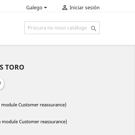


Galego
Iniciar sesión

ES TORO
ith module Customer reassurance)
ith module Customer reassurance)