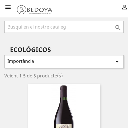



ECOLÓGICOS
Importància

Veient 1-5 de 5 producte(s)