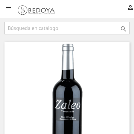


